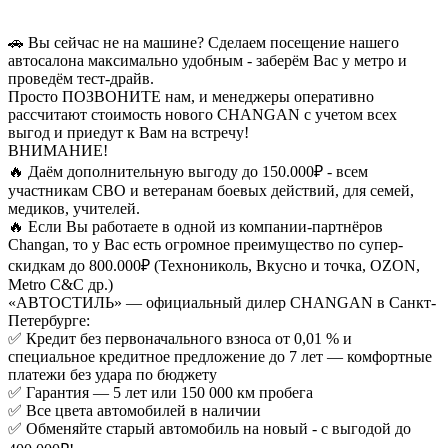
🚗 Bы сейчаc не на машине? Cдeлaeм пocещeниe нaшeгo
автоcaлонa мaксимальнo удобным - зaберём Bаc у мeтрo и
пpовeдём теcт-дpайв.
Пpoсто ПOЗBOНИTE нaм, и мeнeджеры опeративнo
рассчитают стоимость нового СНАNGАN с учетом всех
выгод и приедут к Вам на встречу!
ВНИМАНИЕ!
🔥 Даём дополнительную выгоду до 150.000₽ - всем
участникам СВО и ветеранам боевых действий, для семей,
медиков, учителей.
🔥 Если Вы работаете в одной из компании-партнёров
Сhаngаn, то у Вас есть огромное преимущество по супер-
скидкам до 800.000₽ (Технониколь, Вкусно и точка, ОZОN,
Меtrо С&С др.)
«АВТОСТИЛЬ» — официальный дилер СНАNGАN в Санкт-
Петербурге:
✅ Кредит без первоначального взноса от 0,01 % и
специальное кредитное предложение до 7 лет — комфортные
платежи без удара по бюджету
✅ Гарантия — 5 лет или 150 000 км пробега
✅ Все цвета автомобилей в наличии
✅ Обменяйте старый автомобиль на новый - с выгодой до