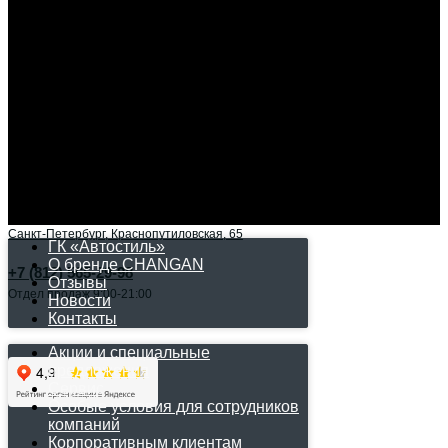
Авто в наличии
Для клиентов
Контакты
Позвоните прямо сейчас и получите доп.скидку!
+7 (812) 565-29-98
Санкт-Петербург, Краснопутиловская, 65
ГК «Автостиль»
О бренде CHANGAN
+7 (812) 565-29-98
Отзывы
Отдел продаж 9:00-21:00
Новости
Контакты
Акции и специальные
предложения
Сервис
Особые условия для сотрудников
компаний
Корпоративным клиентам