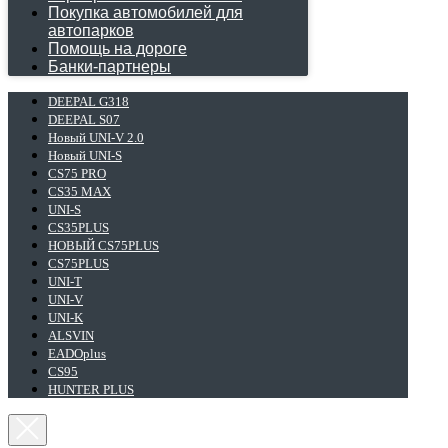
Покупка автомобилей для
автопарков
Помощь на дороге
Банки-партнеры
DEEPAL G318
DEEPAL S07
Новый UNI-V 2.0
Новый UNI-S
CS75 PRO
CS35 MAX
UNI-S
CS35PLUS
НОВЫЙ CS75PLUS
CS75PLUS
UNI-T
UNI-V
UNI-K
ALSVIN
EADOplus
CS95
HUNTER PLUS