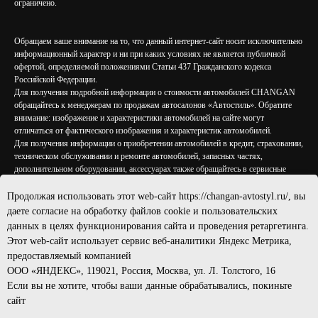
ограничено.
Обращаем ваше внимание на то, что данный интернет-сайт носит исключительно
информационный характер и ни при каких условиях не является публичной
офертой, определяемой положениями Статьи 437 Гражданского кодекса
Российской Федерации.
Для получения подробной информации о стоимости автомобилей CHANGAN
обращайтесь к менеджерам по продажам автосалонов «Автостиль». Обратите
внимание: изображение и характеристики автомобилей на сайте могут
отличаться от фактического изображения и характеристик автомобилей.
Для получения информации о приобретении автомобилей в кредит, страховании,
техническом обслуживании и ремонте автомобилей, запасных частях,
дополнительном оборудовании, аксессуарах также обращайтесь в сервисные
центры и автосалоны «Автостиль».
Продолжая использовать этот web-сайт https://changan-avtostyl.ru/, вы
ООО "АВТОСТИЛЬ"
даете согласие на обработку файлов cookie и пользовательских
ИНН: 7805752165
данных в целях функционирования сайта и проведения ретаргетинга.
ОГРН: 1197847129468
Этот web-сайт использует сервис веб-аналитики Яндекс Метрика,
предоставляемый компанией
Данный веб-сайт использует cookie-файлы с целью повышения удобства и
ООО «ЯНДЕКС», 119021, Россия, Москва, ул. Л. Толстого, 16
эффективности работы пользователя.
Если вы не хотите, чтобы ваши данные обрабатывались, покиньте
сайт